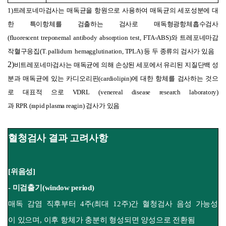
1)
트레포네마검사는 매독균을 항원으로 사용하여 매독균의 세포성분에 대
한 특이항체를 검출하는 검사로 매독형광항체흡수검사
(fluorescent treponemal antibody absorption test, FTA-ABS)와 트레포네마감
작혈구응집(T. pallidum hemagglutination, TPLA) 등 두 종류의 검사가 있음
2)
비트레포네마검사는 매독균에 의해 손상된 세포에서 유리된 지질단백 성
분과 매독균에 있는 카디오리핀(cardiolipin)에 대한 항체를 검사하는 것으
로 대표적 으로 VDRL (venereal disease research laboratory)
과 RPR (rapid plasma reagin) 검사가 있음
혈청검사 결과 고려사항
[위음성]
- 미검출기(window period)
매독 감염 직후부터 4주(최대 12주)간 혈청검사 음성 가능성
이 있으며, 이후 항체가 충분히 형성되면 양성으로
전환됨