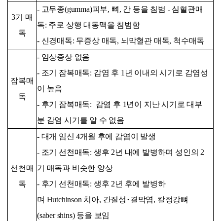
- 고무종(gumma)피부, 뼈, 간 등을 침범 - 심혈관매
3기 매
독: 주로 상행 대동맥을 침범함
독
- 신경매독: 무증상 매독, 뇌막혈관 매독, 척수매독
- 임상증상 없음
- 조기 잠복매독: 감염 후 1년 이내의 시기로 감염성
잠복매
이 높음
독
- 후기 잠복매독: 감염 후 1년이 지난 시기로 대부
분 감염 시기를 알 수 없음
- 대개 임신 4개월 후에 감염이 발생
- 조기 선천매독: 생후 2년 내에 발병하며 성인의 2
선천매
기 매독과 비슷한 양상
독
- 후기 선천매독: 생후 2년 후에 발병하
며 Hutchinson 치아, 간질성･결막염, 칼정강뼈
(saber shins) 등을 보임