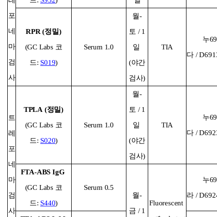
레
드:
S952
)
일
포
월-
네
RPR (정밀)
토 / 1
누69
마
(GC Labs 코
Serum 1.0
일
TIA
다 / D69
검
드:
S019
)
(야간
사
검사)
월-
TPLA (정밀)
토 / 1
누69
트
(GC Labs 코
Serum 1.0
일
TIA
다 / D69
레
드:
S020
)
(야간
포
검사)
네
FTA-ABS IgG
마
누69
(GC Labs 코
Serum 0.5
검
월-
라 / D69
드:
S440
)
Fluorescent
사
금 / 1