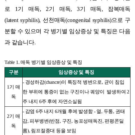
로 1기 매독, 2기 매독, 3기 매독, 잠복매독
(latent syphilis), 선천매독(congenital syphilis)으로 구
분할 수 있으며 각 병기별 임상증상 및 특징은 다음
과 같습니다.
Table 1. 매독 병기별 임상증상 및 특징
구분
임상증상 및 특징
- 경성하감(chancre)이 특징적 병변으로, 균이 침입
1기 매
한 부위에 통증이 없는 구진이나 궤양이 발생하여 2
독
주 내지 6주 후에 자연소실됨
- 감염 6주 내지 6개월 후에 발생함 - 열, 두통, 권태
2기 매
감, 피부병변(반점, 구진, 농포성매독진, 편평콘딜
독
롬), 림프절종대 등을 보임