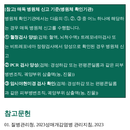
[참고] 매독 병원체 신고 기준(병원체 확인기관)
병원체 확인기관에서는 다음의 ①, ②, ③ 중 어느 하나에 해당하
는 경우 매독 병원체 신고를 수행합니다.
① 혈청검사 양성
(검체: 혈액, 뇌척수액): 트레포네마검사 또
는 비트레포네마 정량검사에서 양성으로 확인된 경우 병원체 신
고
② PCR 검사 양성
(검체: 경성하감 또는 편평콘딜롬과 같은 피부
병변조직, 궤양부위 삼출액(농, 진물))
③ 암시야현미경 검사 확인
(검체: 경성하감 또는 편평콘딜롬
과 같은 피부병변조직, 궤양부위 삼출액(농, 진물))
참고문헌
01. 질병관리청, 2023성매개감염병 관리지침, 2023