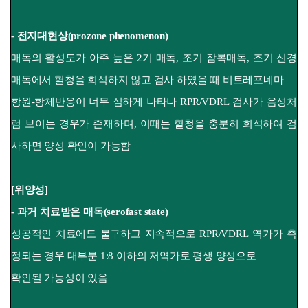
- 전지대현상(prozone phenomenon)
매독의 활성도가 아주 높은 2기 매독, 조기 잠복매독, 조기 신경
매독에서 혈청을 희석하지 않고 검사
하였을 때 비트레포네마
항원-항체반응이 너무 심하게 나타나 RPR/VDRL 검사가 음성처
럼 보이는 경우가 존재하며, 이때는 혈청을 충분히
희석하여 검
사하면 양성 확인이 가능함
[위양성]
- 과거 치료받은 매독(serofast state)
성공적인 치료에도 불구하고 지속적으로 RPR/VDRL 역가가 측
정되는 경우 대부분 1:8 이하의 저역가로
평생 양성으로
확인될 가능성이 있음