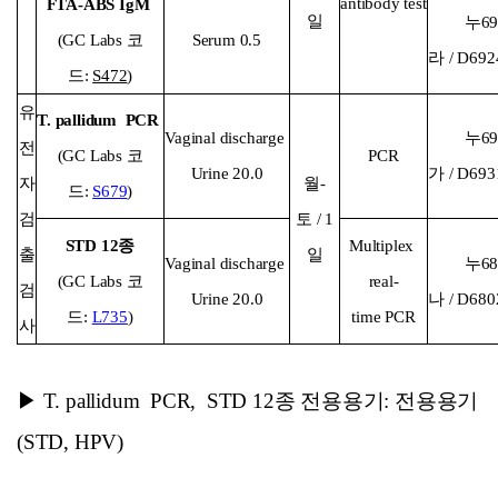
antibody test
FTA-ABS IgM
일
누69
(GC Labs 코
Serum 0.5
라 / D69
드:
S472
)
유
T. pallidum PCR
Vaginal discharge
누69
전
(GC Labs 코
PCR
Urine 20.0
가 / D69
자
월-
드:
S679
)
검
토 / 1
STD 12종
Multiplex
출
일
Vaginal discharge
누68
(GC Labs 코
real-
검
Urine 20.0
나 / D68
드:
L735
)
time PCR
사
▶ T. pallidum PCR, STD 12종 전용용기: 전용용기
(STD, HPV)