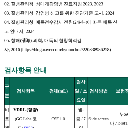
02. 질병관리청, 성매개감염병 진료지침 2023, 2023
03. 질병관리청, 감염병 신고를 위한 진단기준 고시, 2024
04. 질병관리청, 매독전수감시 전환(24년~)에 따른 매독 신
고 안내서, 2024
05. 청해(淸海)-의학, 매독의 혈청학적검
사, 2016 (
https://blog.naver.com/hyouncho2/220838986258
)
검사항목 안내
검사
구
검사항목
검체(mL)
일 /
소
검사방법
보험
분
요일
비
VDRL (정량)
월-
누69
트
(GC Labs 코
CSF 1.0
금 / 7
Slide screen
나 / D69