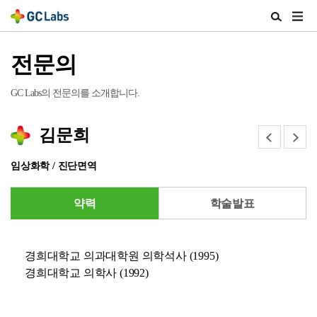
주
검
메
색
뉴
열
전문의
열
기
기
GC Labs의 전문의를 소개합니다.
김문희
이
다
전
음
임상화학 / 진단면역
약력
학술발표
경희대학교 의과대학원 의학석사 (1995)
경희대학교 의학사 (1992)