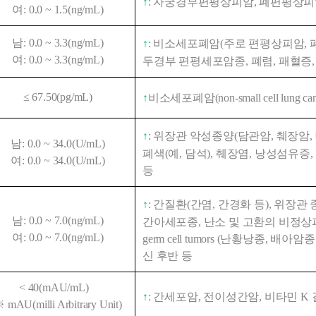
↑
: 자궁경부편평상피암, 폐편평상피암
여: 0.0 ~ 1.5(ng/mL)
남: 0.0 ~ 3.3(ng/mL)
↑
: 비소세포폐암(주로 편평상피암, 폐
여: 0.0 ~ 3.3(ng/mL)
두경부 편평세포암종, 폐렴, 패혈증,
≤ 67.50(pg/mL)
↑
비소세포폐암(non-small cell lung
↑
: 위장관 악성종양(담관암, 췌장암, 
남: 0.0 ~ 34.0(U/mL)
폐색(예, 담석), 췌장염, 낭성섬유증
여: 0.0 ~ 34.0(U/mL)
등
↑
: 간질환(간염, 간경화 등), 위장관 
남: 0.0 ~ 7.0(ng/mL)
간아세포종, 난소 및 고환의 비정상피종성
여: 0.0 ~ 7.0(ng/mL)
germ cell tumors (난황낭종, 배아암종 등)
신 후반 등
< 40(mAU/mL)   
↑
: 간세포암, 전이성간암, 비타민 K
 mAU(milli Arbitrary Unit)