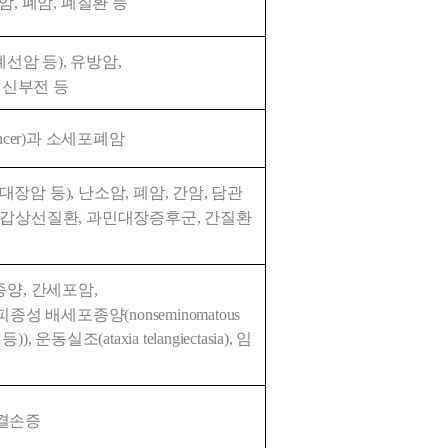
, 폐암, 폐질환 등
선암 등), 유방암, 
 신부전 등
 cancer)과 소세포폐암
대장암 등), 난소암, 폐암, 간암, 담관
, 갑상선질환, 과민대장증후군, 간질환 
종양, 간세포암, 
 배세포종양(nonseminomatous 
), 운동실조(ataxia telangiectasia), 임
 결손증