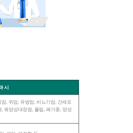
과 시
 폐암, 위암, 유방암, 비뇨기암, 간세포
, 궤양성대장염, 폴립, 폐기종, 양성 