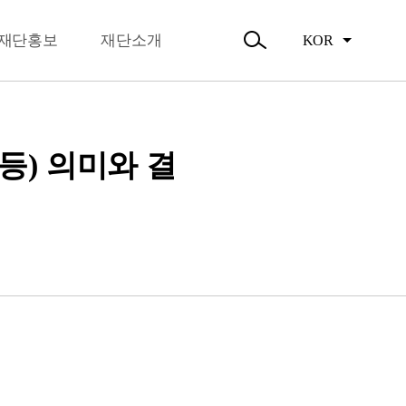
뉴
오시는길
닫
주요활동
기
재단홍보
재단소개
KOR
활동소식
검
색
열
기
 등) 의미와 결