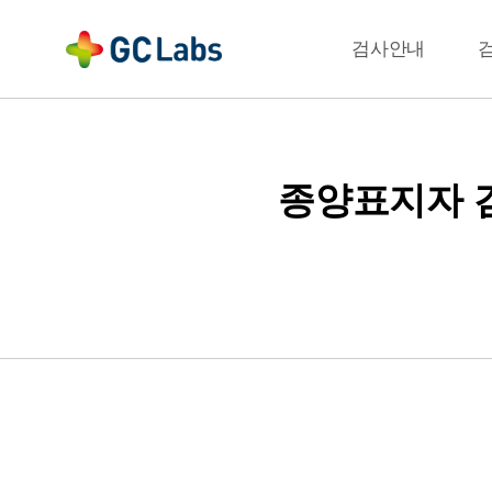
주
메
결과확인
검사안내
뉴
종양표지자 검사