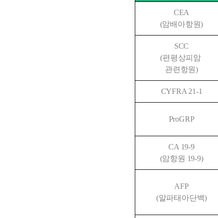
CEA
(암배아항원)
SCC
(편평상피암 
관련항원)
CYFRA 21-1
ProGRP
CA 19-9
(암항원 19-9)
AFP
(알파태아단백)