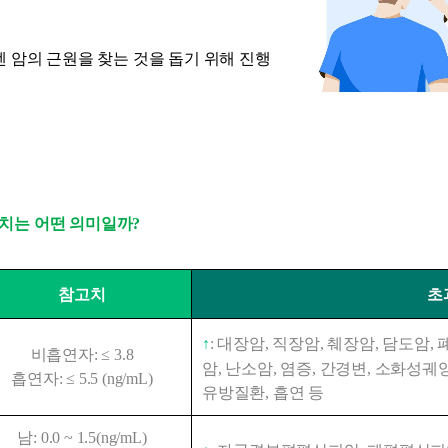
엔 암의 근원을 찾는 것을 돕기 위해 진행
치는 
어떤 의미일까?
참고치
초
↑
: 대장암, 직장암, 췌장암, 담도암,
비흡연자: ≤ 3.8
암, 난소암, 염증, 간경변, 소화성궤양
흡연자: ≤ 5.5 (ng/mL)
유방질환, 흡연 등
남: 0.0 ~ 1.5(ng/mL)