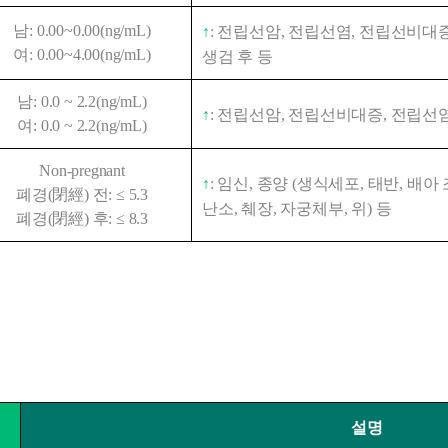
남: 0.00~0.00(ng/mL)
↑
: 전립선암, 전립선염, 전립선비대증
여: 0.00~4.00(ng/mL)
생검 후 등
남: 0.0 ~ 2.2(ng/mL)
↑
: 전립선암, 전립선비대증, 전립선염, 고셔
여: 0.0 ~ 2.2(ng/mL)
Non-pregnant
↑
: 임신, 종양 (생식세포, 태반, 배아 
폐경(閉經) 전: ≤ 5.3
난소, 췌장, 자궁체부, 위) 등
폐경(閉經) 후: ≤ 8.3
항
설명