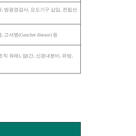
, 방광경검사, 요도기구 삽입, 전립선 
병(Gaucher disease) 등
조직 유래), 암(간, 신경내분비, 유방, 