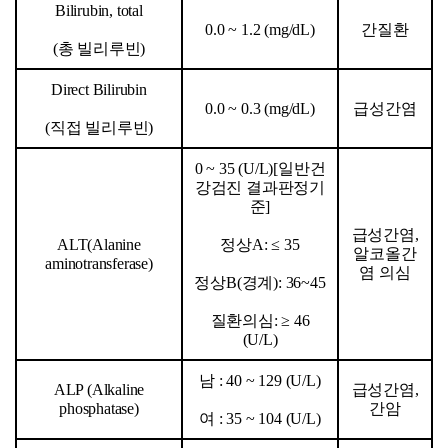
Bilirubin, total
0.0 ~ 1.2 (mg/dL)
간질환
(
총 빌리루빈)
Direct Bilirubin
0.0 ~ 0.3 (mg/dL)
급성간염
(
직접 빌리루빈)
0 ~ 35 (U/L)[
일반건
강검진 결과판정기
준]
급성간염,
ALT(
Alanine
정상A: ≤ 35
알코올간
aminotransferase)
염 의심
정상B(경계): 36~45
질환의심: ≥ 46
(U/L)
남 : 40 ~ 129 (U/L)
ALP (Alkaline
급성간염,
phosphatase)
간암
여 : 35 ~ 104 (U/L)