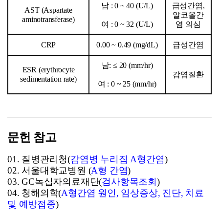
남 : 0 ~ 40 (U/L)
급성간염,
AST (Aspartate
알코올간
aminotransferase)
여 : 0 ~ 32 (U/L)
염 의심
CRP
0.00 ~ 0.49 (mg/dL)
급성간염
남: ≤ 20 (mm/hr)
ESR (erythrocyte
감염질환
sedimentation rate)
여 : 0 ~ 25 (mm/hr)
문헌 참고
01.
질병관리청(
감염병
누리집 A
형간염
)
02.
서울대학교병원 (
A
형
간염
)
03. GC
녹십자의료재단(
검사항목조회
)
04.
청해의학(
A
형간염
원인,
임상증상,
진단,
치료
및
예방접종
)