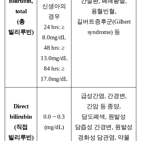
Bilirubin,
간질환, 폐쇄황달,
신생아의
total
용혈빈혈,
경우
(
총
길버트증후군(Gilbert
24 hrs: ≥
빌리루빈)
syndrome) 등
8.0mg/dL
48 hrs: ≥
13.0mg/dL
84 hrs: ≥
17.0mg/dL
급성간염, 간경변,
Direct
간암 등 종양,
bilirubin
0.0 ~ 0.3
담도폐색, 원발성
(
직접
(mg/dL)
담즙성 간경변, 원발성
빌리루빈)
경화성 담관염, 약물