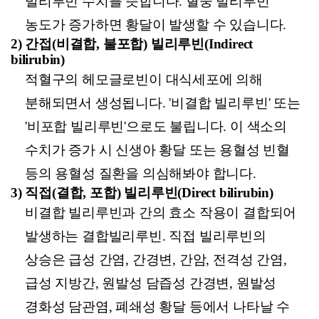
빌리루빈 수치를 뜻합니다. 혈중 빌리루빈
농도가 증가하면 황달이 발생할 수 있습니다.
2)
간접(비결합, 불포합) 빌리루빈(Indirect
bilirubin)
적혈구의 헤모글로빈이 대식세포에 의해
분해되면서 생성됩니다. '비결합 빌리루빈' 또는
'비포합 빌리루빈'으로도 불립니다. 이 색소의
수치가 증가 시 신생아 황달 또는 용혈성 빈혈
등의 용혈성 질환을 의심해봐야 합니다.
3)
직접(결합, 포합) 빌리루빈(Direct bilirubin)
비결합 빌리루빈과 간의 효소 작용이 결합되어
발생하는 결합빌리루빈. 직접 빌리루빈의
상승은 급성 간염, 간경변, 간암, 전격성 간염,
급성 지방간, 원발성 담즙성 간경변, 원발성
경화성 담관염, 폐쇄성 황달 등에서 나타날 수