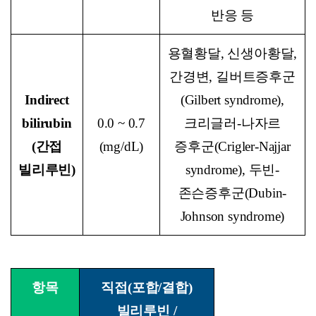
반응 등
용혈황달, 신생아황달,
간경변, 길버트증후군
Indirect
(Gilbert syndrome),
bilirubin
0.0 ~ 0.7
크리글러-나자르
(
간접
(mg/dL)
증후군(Crigler-Najjar
빌리루빈)
syndrome), 두빈-
존슨증후군(Dubin-
Johnson syndrome)
항목
직접(포합/결합)
빌리루빈 /