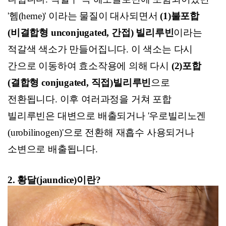
'헴(heme)' 이라는 물질이 대사되면서
(1)불포합
(비결합형 unconjugated, 간접) 빌리루빈
이라는
적갈색 색소가 만들어집니다.
이 색소는 다시
간으로 이동하여 효소작용에 의해 다시
(2)포합
(결합형 conjugated, 직접)빌리루빈
으로
전환됩니다
.
이후 여러과정을 거쳐 포합
빌리루빈은 대변으로 배출되거나
'
우로빌리노겐
(urobilinogen)'
으로 전환해 재흡수 사용되거나
소변으로 배출됩니다
.
2. 황달(jaundice)이란?