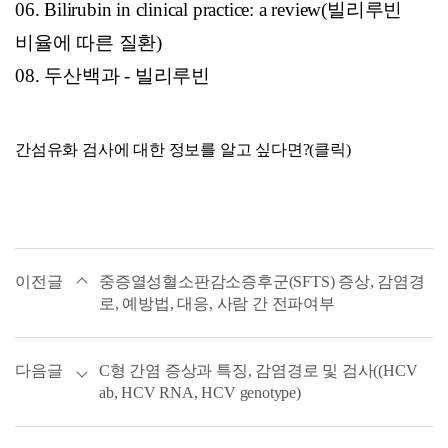
06.
Bilirubin in clinical practice: a review
(
빌리루빈
비율에 따른 질환)
08.
두산백과
-
빌리루빈
간섬유화 검사에 대한 정보를 알고 싶다면?(
클릭
)
이전글
중증열성혈소판감소증후군(SFTS) 증상, 감염경
로, 예방법, 대응, 사람 간 전파여부
다음글
C형 간염 증상과 특징, 감염경로 및 검사((HCV
ab, HCV RNA, HCV genotype)