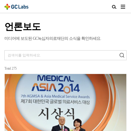
주
검
메
색
뉴
열
언론보도
열
기
기
미디어에 보도된 GC녹십자의료재단의 소식을 확인하세요.
Total
275