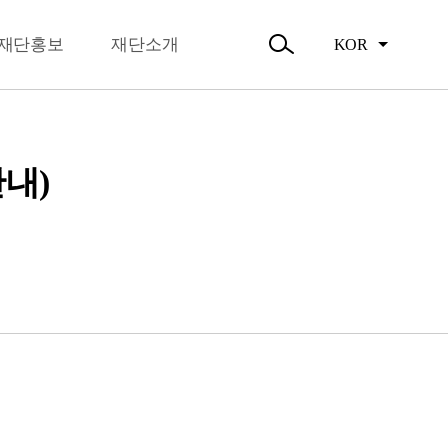
뉴
오시는길
닫
주요활동
기
재단홍보
재단소개
KOR
활동소식
검
색
열
기
안내)