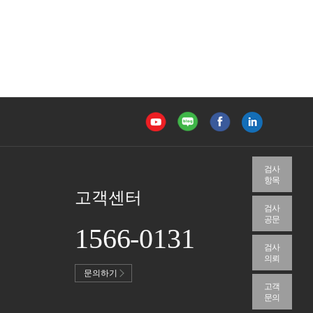
검사
항목
고객센터
검사
공문
1566-0131
검사
의뢰
문의하기
고객
문의