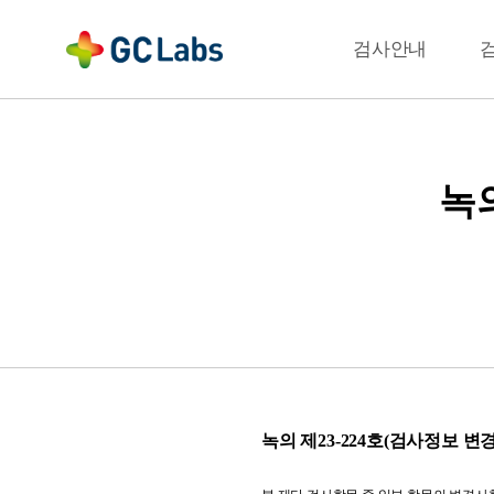
주
메
결과확인
검사안내
뉴
녹의
녹의 제23-224호(검사정보 변경