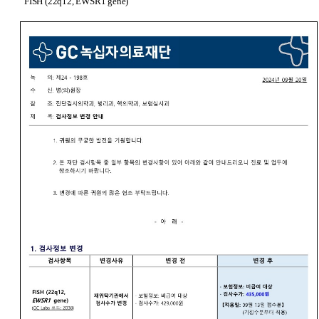
FISH (22q12,
EWSR1
gene)