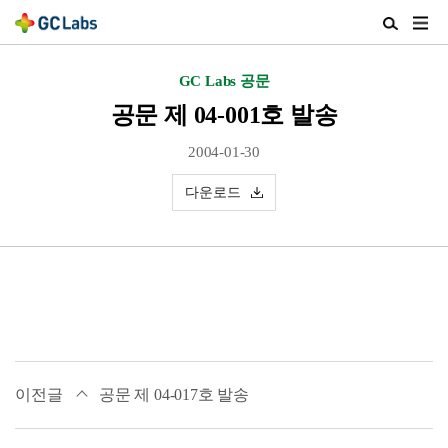
주
검
메
색
뉴
열
GC Labs 공문
열
기
기
공문 제 04-001호 발송
2004-01-30
다운로드
이전글
공문 제 04-017호 발송