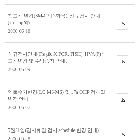
드
참고치 변경(SM-C외 3항목), 신규검사 안내
(Unicap외)
다
운
2006-06-18
로
드
신규검사안내(Fragile X PCR, FISH), HVA(P)참
고치변경 및 수탁중지 안내.
다
운
2006-06-09
로
드
약물수가변경(LC-MS/MS) 및 17a-OHP 검사일
변경 안내
다
운
2006-06-07
로
드
5월31일(임시휴일 검사 schedule 변경 안내)
다
2006-05-28