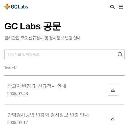
주
검
메
색
뉴
열
GC Labs 공문
열
기
기
검사관련 주요 신규검사 및 검사정보 변경 안내
Total
740
참고치 변경 및 신규검사 안내
다
2006-07-28
운
로
드
간염검사방법 변경외 검사정보 변경 안내.
다
2006-07-17
운
로