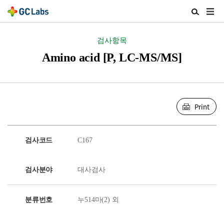
주
검
메
색
뉴
열
검사항목
열
기
기
Amino acid [P, LC-MS/MS]
Print
검사코드
C167
검사분야
대사검사
분류번호
누514마(2) 외