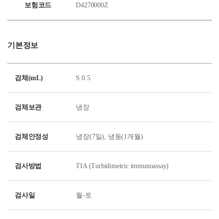
보험코드
D4270000Z
기본정보
검체(mL)
S 0.5
검체보관
냉장
검체안정성
냉장(7일), 냉동(1개월)
검사방법
TIA (Turbidimetric immunoassay)
검사일
월-토