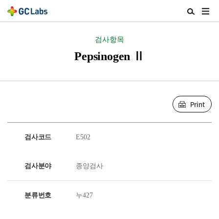
주
검
메
색
뉴
열
검사항목
열
기
기
Pepsinogen Ⅱ
Print
검사코드
E502
검사분야
종양검사
분류번호
누427