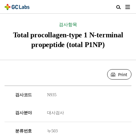
주
검
메
색
뉴
열
검사항목
열
기
기
Total procollagen-type 1 N-terminal
propeptide (total P1NP)
Print
검사코드
N935
검사분야
대사검사
분류번호
누503