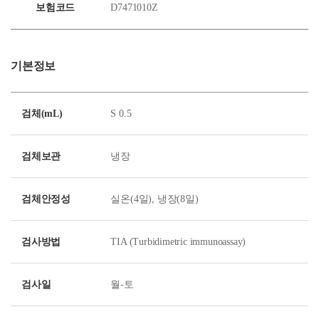
보험코드
D7471010Z
기본정보
검체(mL)
S 0.5
검체보관
냉장
검체안정성
실온(4일), 냉장(8일)
검사방법
TIA (Turbidimetric immunoassay)
검사일
월-토