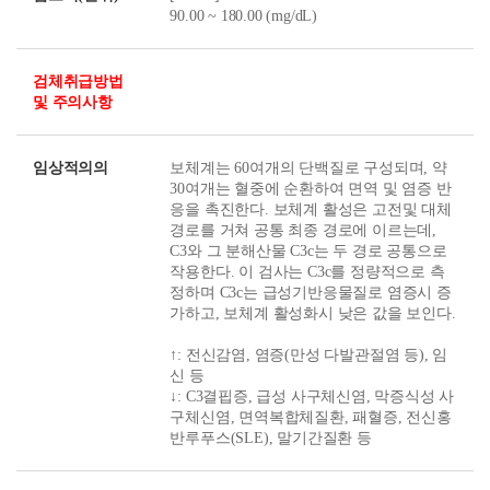
90.00 ~ 180.00 (mg/dL)
검체취급방법
및 주의사항
임상적의의
보체계는 60여개의 단백질로 구성되며, 약
30여개는 혈중에 순환하여 면역 및 염증 반
응을 촉진한다. 보체계 활성은 고전및 대체
경로를 거쳐 공통 최종 경로에 이르는데,
C3와 그 분해산물 C3c는 두 경로 공통으로
작용한다. 이 검사는 C3c를 정량적으로 측
정하며 C3c는 급성기반응물질로 염증시 증
가하고, 보체계 활성화시 낮은 값을 보인다.
↑: 전신감염, 염증(만성 다발관절염 등), 임
신 등
↓: C3결핍증, 급성 사구체신염, 막증식성 사
구체신염, 면역복합체질환, 패혈증, 전신홍
반루푸스(SLE), 말기간질환 등