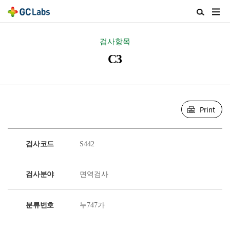
주
검
메
색
뉴
열
검사항목
열
기
기
C3
Print
검사코드
S442
검사분야
면역검사
분류번호
누747가