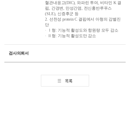
혈관내응고(DIC), 와파린 투여, 비타민 K 결
핍, 간경변, 만성간염, 전신홍반루푸스
(SLE), 신증후군 등
2. 선천성 protein C 결핍에서 아형의 감별진
단
· Ⅰ형: 기능적 활성도와 항원량 모두 감소
· Ⅱ형: 기능적 활성도만 감소
검사의뢰서
목록