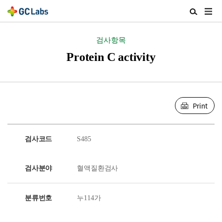
주
검
메
색
뉴
열
검사항목
열
기
기
Protein C activity
Print
검사코드
S485
검사분야
혈액질환검사
분류번호
누114가