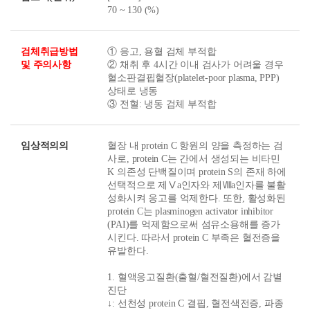
70 ~ 130 (%)
검체취급방법
① 응고, 용혈 검체 부적합
및 주의사항
② 채취 후 4시간 이내 검사가 어려울 경우
혈소판결핍혈장(platelet-poor plasma, PPP)
상태로 냉동
③ 전혈: 냉동 검체 부적합
임상적의의
혈장 내 protein C 항원의 양을 측정하는 검
사로, protein C는 간에서 생성되는 비타민
K 의존성 단백질이며 protein S의 존재 하에
선택적으로 제Ⅴa인자와 제Ⅷa인자를 불활
성화시켜 응고를 억제한다. 또한, 활성화된
protein C는 plasminogen activator inhibitor
(PAI)를 억제함으로써 섬유소용해를 증가
시킨다. 따라서 protein C 부족은 혈전증을
유발한다.
1. 혈액응고질환(출혈/혈전질환)에서 감별
진단
↓: 선천성 protein C 결핍, 혈전색전증, 파종