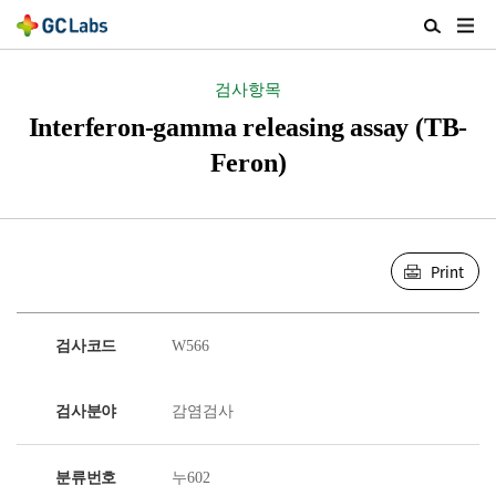
주
검
메
색
뉴
열
검사항목
열
기
기
Interferon-gamma releasing assay (TB-
Feron)
Print
검사코드
W566
검사분야
감염검사
분류번호
누602