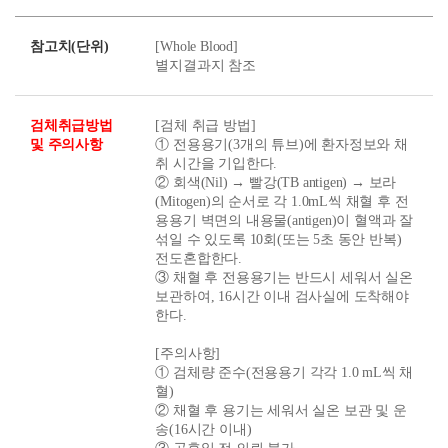
참고치(단위)
[Whole Blood]
별지결과지 참조
검체취급방법
[검체 취급 방법]
및 주의사항
① 전용용기(3개의 튜브)에 환자정보와 채
취 시간을 기입한다.
② 회색(Nil) → 빨강(TB antigen) → 보라
(Mitogen)의 순서로 각 1.0mL씩 채혈 후 전
용용기 벽면의 내용물(antigen)이 혈액과 잘
섞일 수 있도록 10회(또는 5초 동안 반복)
전도혼합한다.
③ 채혈 후 전용용기는 반드시 세워서 실온
보관하여, 16시간 이내 검사실에 도착해야
한다.
[주의사항]
① 검체량 준수(전용용기 각각 1.0 mL씩 채
혈)
② 채혈 후 용기는 세워서 실온 보관 및 운
송(16시간 이내)