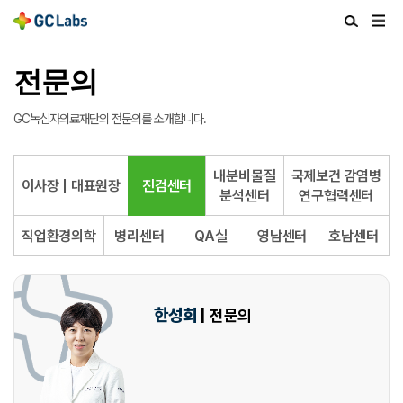
주
검
메
색
뉴
열
열
전문의
기
기
GC녹십자의료재단의 전문의를 소개합니다.
내분비물질
국제보건 감염병
이사장 | 대표원장
진검센터
분석센터
연구협력센터
직업환경의학
병리센터
QA실
영남센터
호남센터
한성희
| 전문의