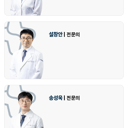
설창안
| 전문의
송성욱
| 전문의