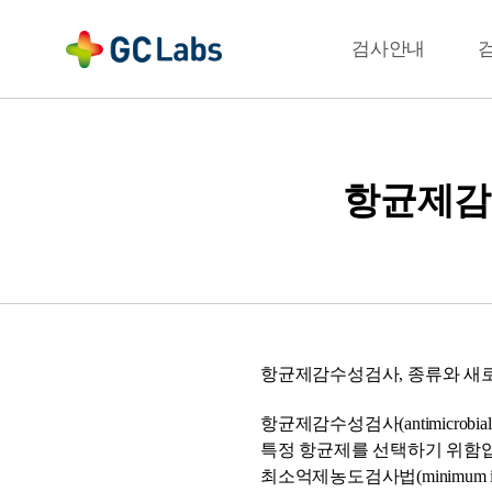
주
메
결과확인
검사안내
뉴
항균제감
항균제감수성검사, 종류와 새
항균제감수성검사(antimicrobia
특정 항균제를 선택하기 위함입니다
최소억제농도검사법(minimum inhibi