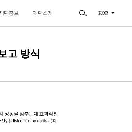
뉴
오시는길
닫
주요활동
기
재단홍보
재단소개
KOR
활동소식
검
색
열
기
보고 방식
 또는 진균의 성장을 멈추는데 효과적인
diffusion method)과