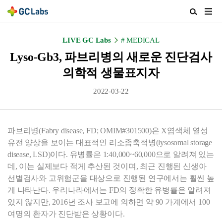
주
검
메
색
뉴
열
LIVE GC Labs
# MEDICAL
열
기
기
Lyso-Gb3, 파브리병의 새로운 진단검사
의학적 생물표지자
2022-03-22
파브리병(Fabry disease, FD; OMIM#301500)은 X염색체 열성
유전 양상을 보이는 대표적인 리소좀축적병(lysosomal storage
disease,
LSD)이다
. 유병률은 1:40,000~60,000으로 알려져 있는
데, 이는 실제보다 적게 추산된 것이며, 최근 진행된 신생아
선별검사와 고위험군을 대상으로 진행된 연구에서는 훨씬 높
게 나타난다. 우리나라에서는 FD의 정확한 유병률은 알려져
있지 않지만, 2016년 조사 보고에 의하면 약 90 가계에서 100
여명의 환자가 진단받은 상황이다.