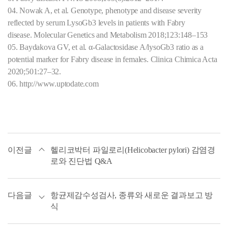
04. Nowak A, et al. Genotype, phenotype and disease severity
reflected by serum LysoGb3 levels in patients with Fabry
disease.
Molecular Genetics and Metabolism 2018;123:148–153
05. Baydakova GV, et al. α-Galactosidase A/lysoGb3 ratio as a
potential marker for Fabry disease in females.
Clinica Chimica Acta
2020;501:27–32.
06.
http://www.uptodate.com
이전글
헬리코박터 파일로리(Helicobacter pylori) 감염경
로와 진단법 Q&A
다음글
항균제감수성검사, 종류와 새로운 결과보고 방
식