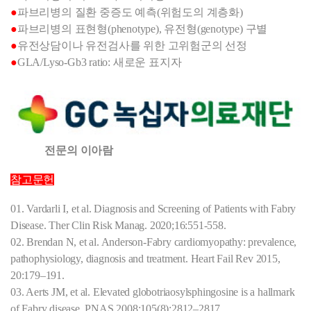
●
파브리병의 질환 중증도 예측(위험도의 계층화)
●
파브리병의 표현형(phenotype), 유전형(genotype) 구별
●
유전상담이나 유전검사를 위한 고위험군의 선정
●
GLA/Lyso-Gb3 ratio: 새로운 표지자
전문의 이아람
참고문헌
01. Vardarli I, et al. Diagnosis and Screening of Patients with Fabry
Disease. Ther Clin Risk Manag. 2020;16:551-558.
02. Brendan N, et al. Anderson-Fabry cardiomyopathy: prevalence,
pathophysiology, diagnosis and treatment.
Heart Fail Rev 2015,
20:179–191.
03. Aerts JM, et al. Elevated globotriaosylsphingosine is a hallmark
of Fabry disease. PNAS 2008;105(8):2812–2817.