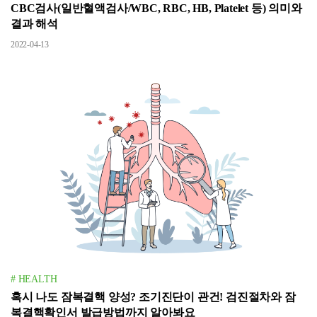
CBC검사(일반혈액검사/WBC, RBC, HB, Platelet 등) 의미와
결과 해석
2022-04-13
# HEALTH
혹시 나도 잠복결핵 양성? 조기진단이 관건! 검진절차와 잠
복결핵확인서 발급방법까지 알아봐요