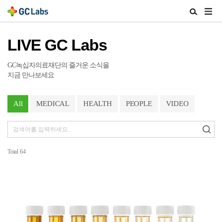
주
검
메
색
뉴
열
LIVE GC Labs
열
기
기
GC녹십자의료재단의 즐거운 소식을
지금 만나보세요
All
MEDICAL
HEALTH
PEOPLE
VIDEO
Total
64