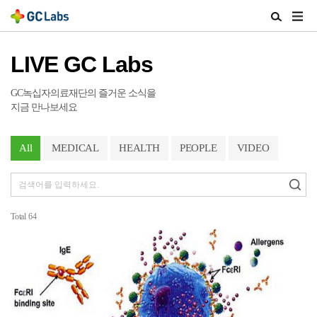
주
검
메
색
뉴
열
LIVE GC Labs
열
기
기
GC녹십자의료재단의 즐거운 소식을
지금 만나보세요
All
MEDICAL
HEALTH
PEOPLE
VIDEO
Total
64